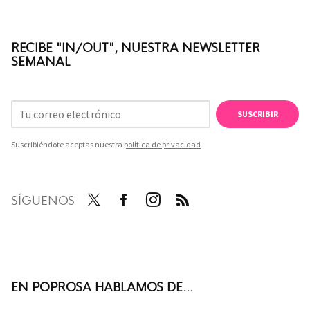
RECIBE "IN/OUT", NUESTRA NEWSLETTER
SEMANAL
SUSCRIBIR
Suscribiéndote aceptas nuestra
política de privacidad
SÍGUENOS
Twit
Face
Inst
RSS
ter
boo
agra
k
m
EN POPROSA HABLAMOS DE...