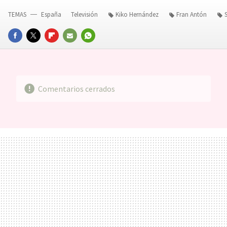
TEMAS
España
Televisión
Kiko Hernández
Fran Antón
FACEBOOK
TWITTER
FLIPBOARD
E-
WHATSAPP
MAIL
Comentarios cerrados