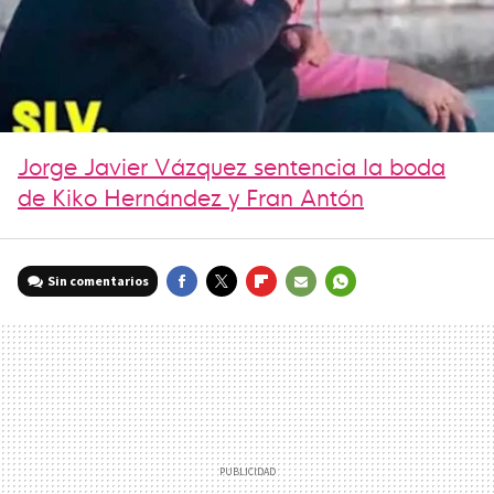
Jorge Javier Vázquez sentencia la boda
de Kiko Hernández y Fran Antón
Sin comentarios
FACEBOOK
TWITTER
FLIPBOARD
E-
WHATSAPP
MAIL