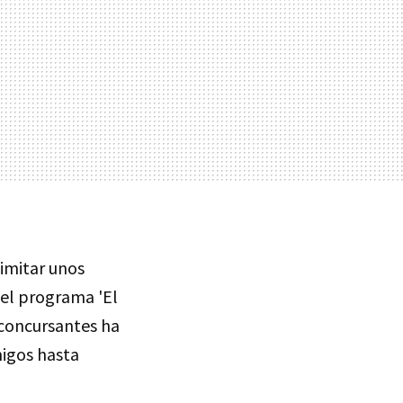
imitar unos
 el programa 'El
s concursantes ha
migos hasta