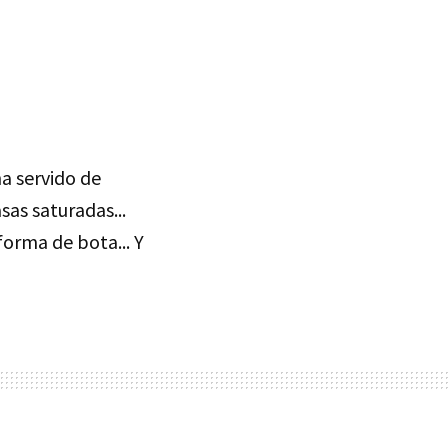
 ha servido de
as saturadas...
orma de bota... Y