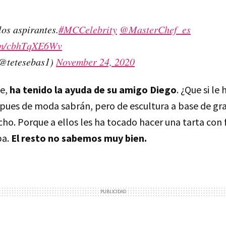
los aspirantes.
#MCCelebrity
@MasterChef_es
com/cbhTqXE6Wv
(@tetesebas1)
November 24, 2020
te,
ha tenido la ayuda de su amigo Diego
. ¿Que si le
ues de moda sabrán, pero de escultura a base de gras
o. Porque a ellos les ha tocado hacer una tarta con f
ba.
El resto no sabemos muy bien.