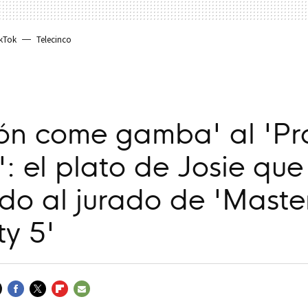
kTok
Telecinco
eón come gamba' al 'P
: el plato de Josie que
do al jurado de 'Maste
ty 5'
FACEBOOK
TWITTER
FLIPBOARD
E-