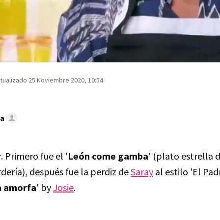
tualizado 25 Noviembre 2020, 10:54
sa
. Primero fue el '
León come gamba
' (plato estrella 
dería), después fue la perdiz de
Saray
al estilo 'El Padr
a amorfa
' by
Josie
.