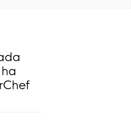
rada
 ha
rChef