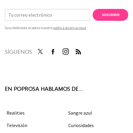
SUSCRIBIR
Suscribiéndote aceptas nuestra
política de privacidad
SÍGUENOS
Twit
Face
Inst
RSS
ter
boo
agra
k
m
EN POPROSA HABLAMOS DE...
Realities
Sangre azul
Televisión
Curiosidades