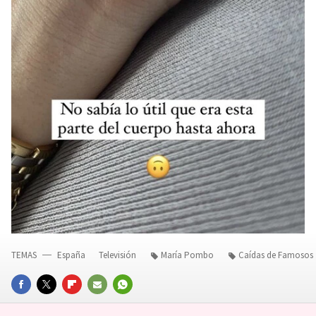
TEMAS
España
Televisión
María Pombo
Caídas de Famosos
FACEBOOK
TWITTER
FLIPBOARD
E-
WHATSAPP