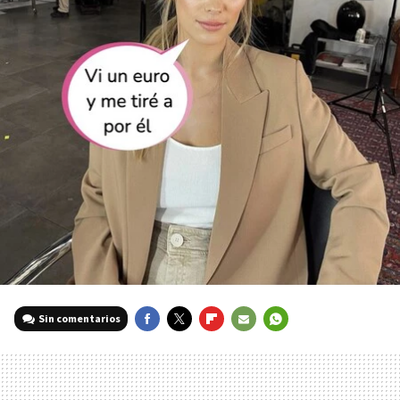
Sin comentarios
FACEBOOK
TWITTER
FLIPBOARD
E-
WHATSAPP
MAIL