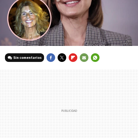
Sin comentarios
FACEBOOK
TWITTER
FLIPBOARD
E-
WHATSAPP
MAIL