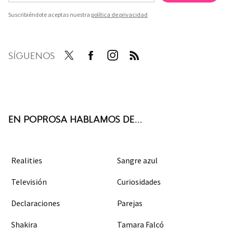
Suscribiéndote aceptas nuestra
política de privacidad
SÍGUENOS
Twit
Face
Inst
RSS
ter
boo
agra
k
m
EN POPROSA HABLAMOS DE...
Realities
Sangre azul
Televisión
Curiosidades
Declaraciones
Parejas
Shakira
Tamara Falcó