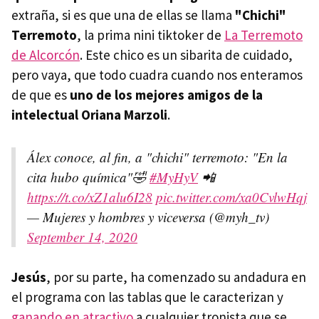
extraña, si es que una de ellas se llama
"Chichi"
Terremoto
, la prima nini tiktoker de
La Terremoto
de Alcorcón
. Este chico es un sibarita de cuidado,
pero vaya, que todo cuadra cuando nos enteramos
de que es
uno de los mejores amigos de la
intelectual Oriana Marzoli
.
Álex conoce, al fin, a "chichi" terremoto: "En la
cita hubo química"🤣
#MyHyV
📲
https://t.co/xZ1alu6I28
pic.twitter.com/xa0CvlwHqj
— Mujeres y hombres y viceversa (@myh_tv)
September 14, 2020
Jesús
, por su parte, ha comenzado su andadura en
el programa con las tablas que le caracterizan y
ganando en atractivo
a cualquier tronista que se