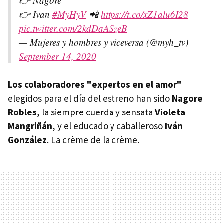
👉 Nagore
👉 Ivan
#MyHyV
📲
https://t.co/xZ1alu6I28
pic.twitter.com/2kdDaASzeB
— Mujeres y hombres y viceversa (@myh_tv)
September 14, 2020
Los colaboradores "expertos en el amor"
elegidos para el día del estreno han sido
Nagore
Robles
, la siempre cuerda y sensata
Violeta
Mangriñán
, y el educado y caballeroso
Iván
González
. La crème de la crème.