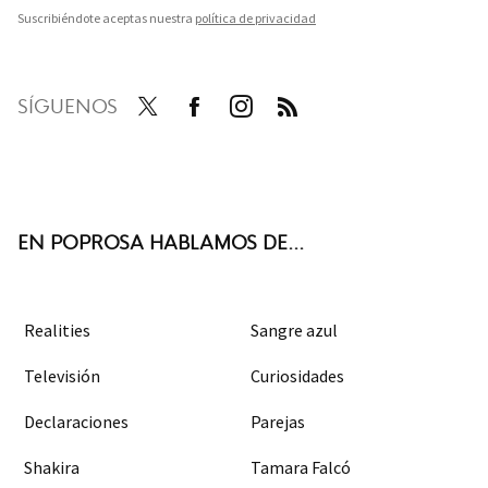
Suscribiéndote aceptas nuestra
política de privacidad
SÍGUENOS
Twit
Face
Inst
RSS
ter
boo
agra
k
m
EN POPROSA HABLAMOS DE...
Realities
Sangre azul
Televisión
Curiosidades
Declaraciones
Parejas
Shakira
Tamara Falcó