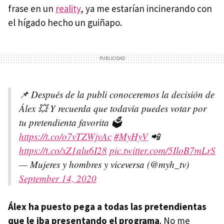
frase en un
reality
, ya me estarían incinerando con
el hígado hecho un guiñapo.
📌 Después de la publi conoceremos la decisión de
Álex 💥 Y recuerda que todavía puedes votar por
tu pretendienta favorita 🗳
https://t.co/o7vTZWjvAc
#MyHyV
📲
https://t.co/xZ1alu6I28
pic.twitter.com/5IloB7mLrS
— Mujeres y hombres y viceversa (@myh_tv)
September 14, 2020
Álex ha puesto pega a todas las pretendientas
que le iba presentando el programa
. No me