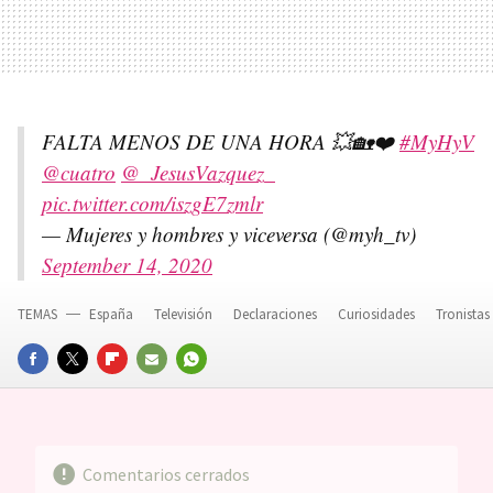
FALTA MENOS DE UNA HORA 💥🏡❤️
#MyHyV
@cuatro
@_JesusVazquez_
pic.twitter.com/iszgE7zmlr
— Mujeres y hombres y viceversa (@myh_tv)
September 14, 2020
TEMAS
España
Televisión
Declaraciones
Curiosidades
Tronistas
FACEBOOK
TWITTER
FLIPBOARD
E-
WHATSAPP
MAIL
Comentarios cerrados