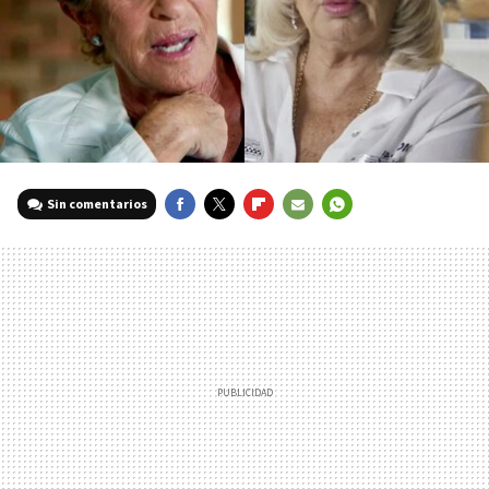
Sin comentarios
FACEBOOK
TWITTER
FLIPBOARD
E-
WHATSAPP
MAIL