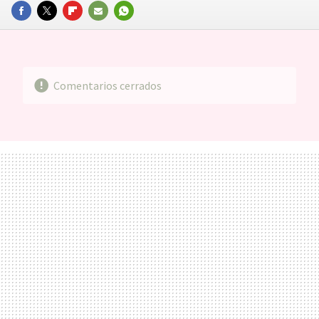
FACEBOOK
TWITTER
FLIPBOARD
E-
WHATSAPP
MAIL
Comentarios cerrados