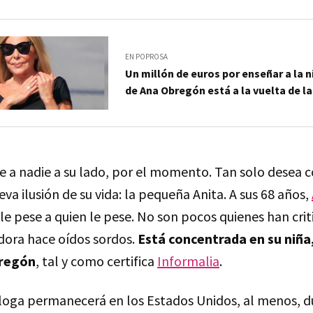
EN POPROSA
Un millón de euros por enseñar a la ni
de Ana Obregón está a la vuelta de l
re a nadie a su lado, por el momento. Tan solo desea 
va ilusión de su vida: la pequeña Anita. A sus 68 años,
e pese a quien le pese. No son pocos quienes han crit
dora hace oídos sordos.
Está concentrada en su niña
bregón
, tal y como certifica
Informalia
.
ióloga permanecerá en los Estados Unidos, al menos, 