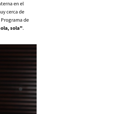
nterna en el
muy cerca de
l Programa de
ola, sola"
.