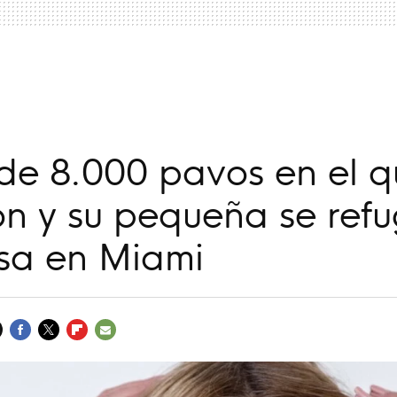
a
 de 8.000 pavos en el 
n y su pequeña se refu
nsa en Miami
FACEBOOK
TWITTER
FLIPBOARD
E-
MAIL