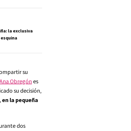
ña: la exclusiva
a esquina
compartir su
Ana Obregón
es
icado su decisión,
, en la pequeña
durante dos