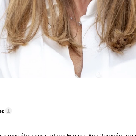
ez
nta mediática desatada en España, Ana Obregón se en