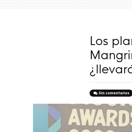
Los pl
Mangriñ
¿llevar
Sin comentarios