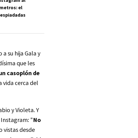
Instagram al
 metros: el
 despiadadas
a su hija Gala y
dísima que les
un casoplón de
 vida cerca del
bio y Violeta. Y
 Instagram: "
No
o vistas desde