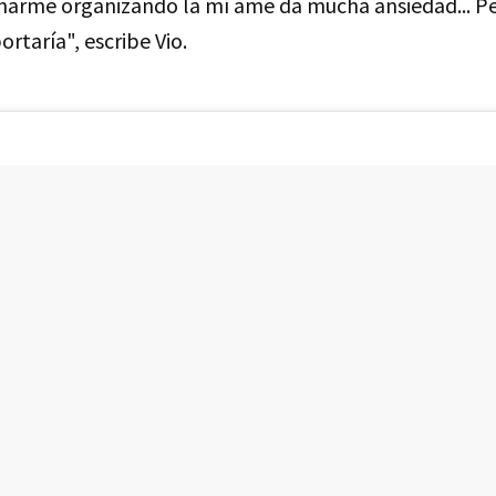
inarme organizando la mí ame da mucha ansiedad... Per
taría", escribe Vio.