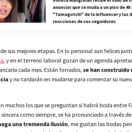
Violeta Mangriñán recibe el odio de 
anunciar que se muda a un piso de 45
"Tamagotchi" de la influencer y las
reacciones de sus seguidores
e sus mejores etapas. En lo personal son felices junto 
la
, y en el terreno laboral gozan de un agenda apreta
bancaria cada mes. Están forrados,
se han construido 
ncia
y no tardarán en mudarse para comenzar su nueva
n muchos los que se preguntan si habrá boda entre Fa
an sincera como siempre, se ha pronunciado a través de
haga una tremenda ilusión
, me gustan las bodas per