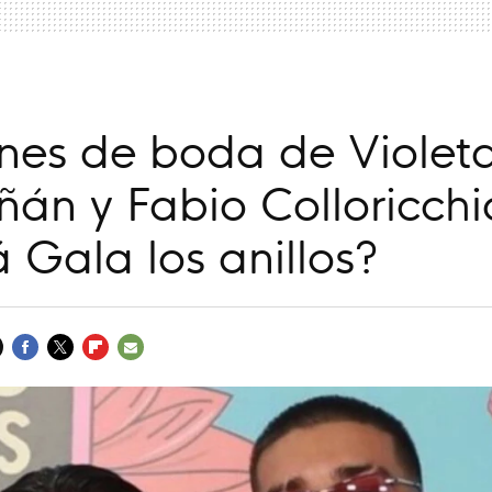
anes de boda de Violet
án y Fabio Colloricchi
á Gala los anillos?
FACEBOOK
TWITTER
FLIPBOARD
E-
MAIL