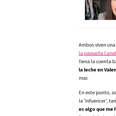
Ambos viven una d
la pequeña Cane
llena la cuenta 
la leche en Vale
mar.
En este punto, so
la 'infuencer', t
es algo que me 