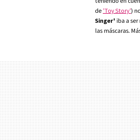
teniendo en cuen
de
'Toy Story'
) n
Singer'
iba a ser
las máscaras. Más