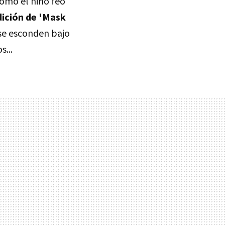
como el niño feo
dición de 'Mask
 se esconden bajo
s...