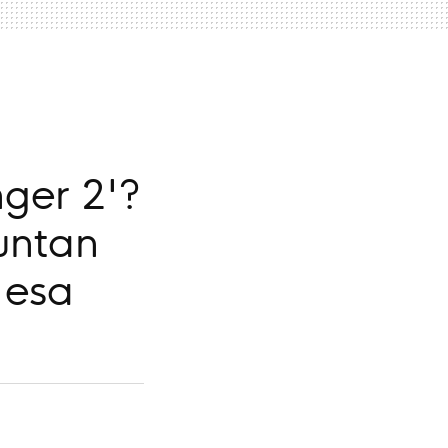
ger 2'?
untan
 esa