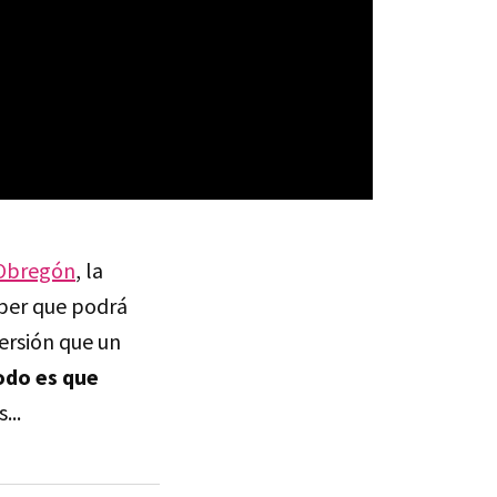
Obregón
, la
pper que podrá
versión que un
todo es que
...