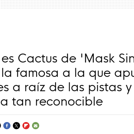
a
es Cactus de 'Mask Sin
 la famosa a la que ap
es a raíz de las pistas y
la tan reconocible
FACEBOOK
TWITTER
FLIPBOARD
E-