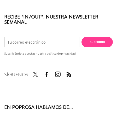
RECIBE "IN/OUT", NUESTRA NEWSLETTER
SEMANAL
SUSCRIBIR
Suscribiéndote aceptas nuestra
política de privacidad
SÍGUENOS
Twit
Face
Inst
RSS
ter
boo
agra
k
m
EN POPROSA HABLAMOS DE...