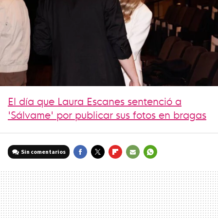
El día que Laura Escanes sentenció a
'Sálvame' por publicar sus fotos en bragas
Sin comentarios
FACEBOOK
TWITTER
FLIPBOARD
E-
WHATSAPP
MAIL