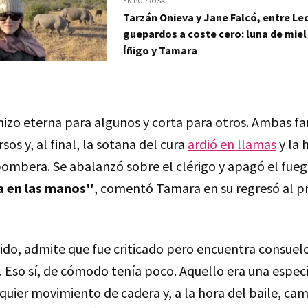
EN POPROSA
Tarzán Onieva y Jane Falcó, entre Le
guepardos a coste cero: luna de miel
Íñigo y Tamara
izo eterna para algunos y corta para otros. Ambas fam
sos y, al final, la sotana del cura
ardió en llamas
y la 
bombera. Se abalanzó sobre el clérigo y apagó el fueg
a en las manos"
, comentó Tamara en su regresó al 
ido, admite que fue criticado pero encuentra consuelo
". Eso sí, de cómodo tenía poco. Aquello era una espe
uier movimiento de cadera y, a la hora del baile, cambi