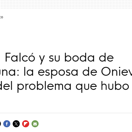
co
 Falcó y su boda de
na: la esposa de Onie
del problema que hubo 
a
FACEBOOK
TWITTER
FLIPBOARD
E-