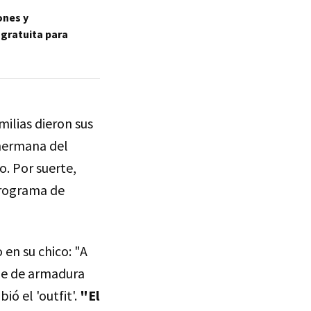
ones y
 gratuita para
ilias dieron sus
hermana del
o. Por suerte,
programa de
 en su chico: "A
cie de armadura
ó el 'outfit'.
"El