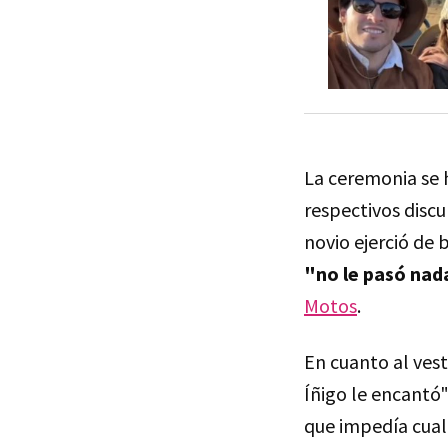
La ceremonia se h
respectivos discur
novio ejerció de 
"no le pasó nad
Motos
.
En cuanto al vest
Íñigo le encantó
que impedía cualq