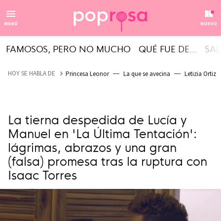
MENÚ
NUEVO
FAMOSOS, PERO NO MUCHO
QUÉ FUE DE...
SAL
HOY SE HABLA DE
Princesa Leonor
La que se avecina
Letizia Ortiz
La tierna despedida de Lucía y
Manuel en 'La Última Tentación':
lágrimas, abrazos y una gran
(falsa) promesa tras la ruptura con
Isaac Torres