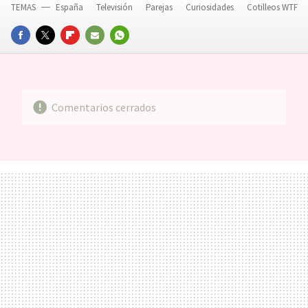
TEMAS
España
Televisión
Parejas
Curiosidades
Cotilleos WTF
FACEBOOK
TWITTER
FLIPBOARD
E-
WHATSAPP
MAIL
Comentarios cerrados