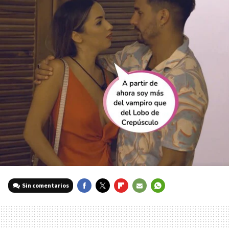
Sin comentarios
FACEBOOK
TWITTER
FLIPBOARD
E-
WHATSAPP
MAIL