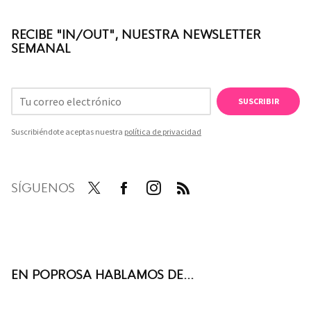
RECIBE "IN/OUT", NUESTRA NEWSLETTER
SEMANAL
SUSCRIBIR
Suscribiéndote aceptas nuestra
política de privacidad
SÍGUENOS
Twit
Face
Inst
RSS
ter
boo
agra
k
m
EN POPROSA HABLAMOS DE...