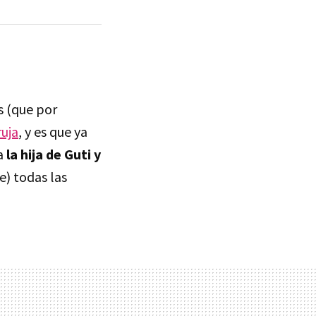
s (que por
uja
, y es que ya
 a
la hija de Guti y
e) todas las