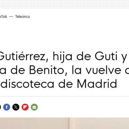
kTok
Telecinco
utiérrez, hija de Guti y
 de Benito, la vuelve a
 discoteca de Madrid
FACEBOOK
TWITTER
FLIPBOARD
E-
MAIL