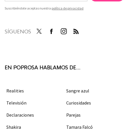
Suscribiéndote aceptas nuestra
política de privacidad
SÍGUENOS
Twit
Face
Inst
RSS
ter
boo
agra
k
m
EN POPROSA HABLAMOS DE...
Realities
Sangre azul
Televisión
Curiosidades
Declaraciones
Parejas
Shakira
Tamara Falcó