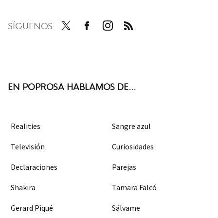
SÍGUENOS
Twit
Face
Inst
RSS
ter
boo
agra
k
m
EN POPROSA HABLAMOS DE...
Realities
Sangre azul
Televisión
Curiosidades
Declaraciones
Parejas
Shakira
Tamara Falcó
Gerard Piqué
Sálvame