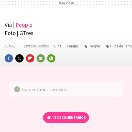
Vía |
People
Foto | GTres
TEMAS
Estados Unidos
Cine
Parejas
People
Hijos de Fam
FACEBOOK
TWITTER
FLIPBOARD
E-
WHATSAPP
MAIL
Comentarios cerrados
VER
3 COMENTARIOS