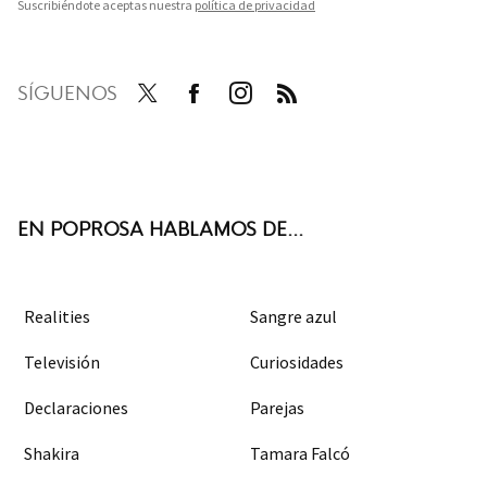
Suscribiéndote aceptas nuestra
política de privacidad
SÍGUENOS
Twit
Face
Inst
RSS
ter
boo
agra
k
m
EN POPROSA HABLAMOS DE...
Realities
Sangre azul
Televisión
Curiosidades
Declaraciones
Parejas
Shakira
Tamara Falcó