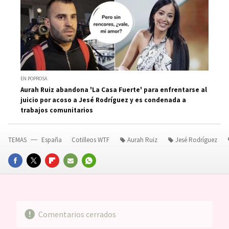
EN POPROSA
Aurah Ruiz abandona 'La Casa Fuerte' para enfrentarse al
juicio por acoso a Jesé Rodríguez y es condenada a
trabajos comunitarios
TEMAS
España
Cotilleos WTF
Aurah Ruiz
Jesé Rodríguez
FACEBOOK
TWITTER
FLIPBOARD
E-
WHATSAPP
MAIL
Comentarios cerrados