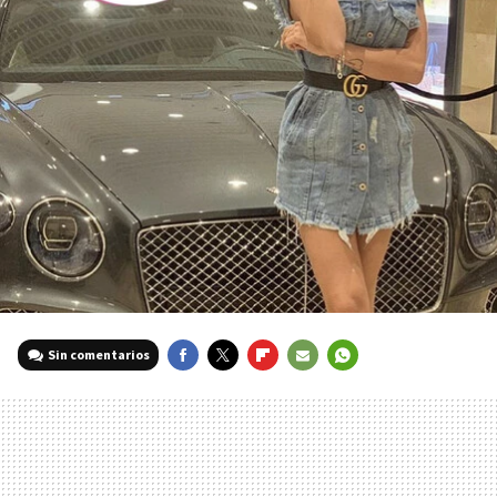
Sin comentarios
FACEBOOK
TWITTER
FLIPBOARD
E-
WHATSAPP
MAIL