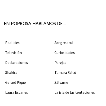
Twit
Face
Inst
RSS
ter
boo
agra
k
m
EN POPROSA HABLAMOS DE...
Realities
Sangre azul
Televisión
Curiosidades
Declaraciones
Parejas
Shakira
Tamara Falcó
Gerard Piqué
Sálvame
Laura Escanes
La isla de las tentaciones