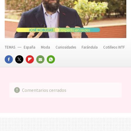
TEMAS
España
Moda
Curiosidades
Farándula
Cotilleos WTF
FACEBOOK
TWITTER
FLIPBOARD
E-
WHATSAPP
MAIL
Comentarios cerrados