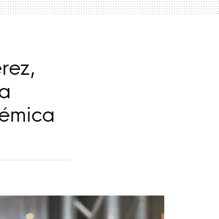
rez,
ra
lémica