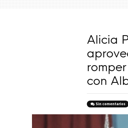
Alicia 
aprove
romper 
con Alb
Sin comentarios