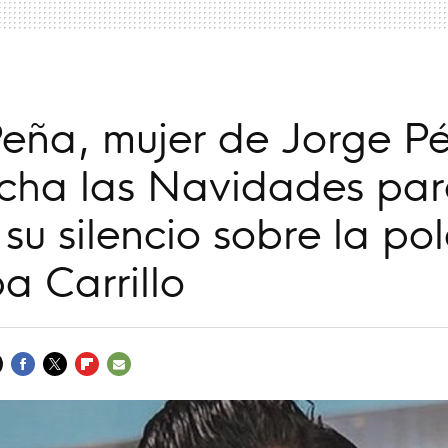
Peña, mujer de Jorge Pé
cha las Navidades pa
su silencio sobre la po
a Carrillo
FACEBOOK
TWITTER
FLIPBOARD
E-
MAIL