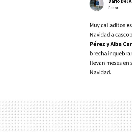
Darío Del A
Editor
Muy calladitos es
Navidad a cascop
Pérez y Alba Car
brecha inquebrant
llevan meses en s
Navidad.