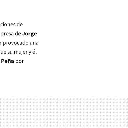
aciones de
mpresa de
Jorge
a provocado una
ue su mujer y él
a Peña
por