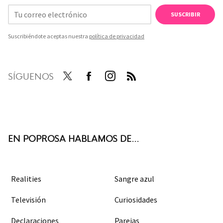
SUSCRIBIR
Suscribiéndote aceptas nuestra
política de privacidad
SÍGUENOS
Twit
Face
Inst
RSS
ter
boo
agra
k
m
EN POPROSA HABLAMOS DE...
Realities
Sangre azul
Televisión
Curiosidades
Declaraciones
Parejas