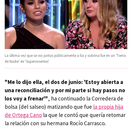
La última vez que se vio juntas públicamente a tía y sobrina fue en un 'Tierra
de Nadie' de 'Supervivientes'
"Me lo dijo ella, el dos de junio: 'Estoy abierta a
una reconciliación y por mi parte si hay pasos no
los voy a frenar'"
, ha continuado la Corredera de
bolsa (del salseo) matizando que fue
la propia hija
de Ortega Cano
la que le contó que quería retomar
la relación con su hermana Rocío Carrasco.