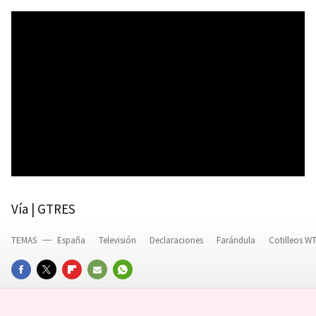
Vía | GTRES
TEMAS
España
Televisión
Declaraciones
Farándula
Cotilleos W
FACEBOOK
TWITTER
FLIPBOARD
E-
WHATSAPP
MAIL