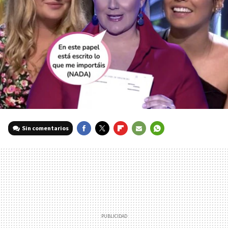
Sin comentarios
FACEBOOK
TWITTER
FLIPBOARD
E-
WHATSAPP
MAIL