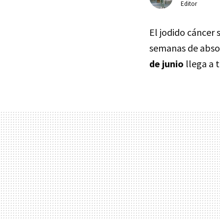
Editor
El jodido cáncer 
semanas de absol
de junio
llega a t