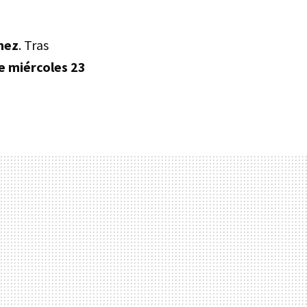
nez
. Tras
e miércoles 23