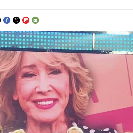
FACEBOOK
TWITTER
FLIPBOARD
E-
MAIL