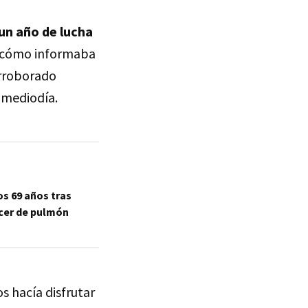
 un año de lucha
 y cómo informaba
rroborado
 mediodía.
os 69 años tras
ncer de pulmón
s hacía disfrutar