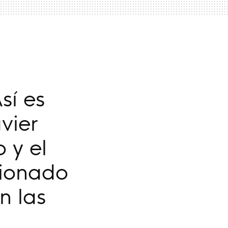
sí es
vier
 y el
cionado
n las