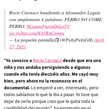
Rocio Carrasco hundiendo a Alessandro Lequio
con simplemente 4 palabras: PERRO NO COME
PERRO.
#LequioFueraDeLaTV
pic.twitter.com/X45RACpnme
— La pequeña pantalla📺 (@PickyPickyGH)
April
27, 2021
“
Yo conozco a
Rocío Carrasco
desde que era una
niña y nos andaba persiguiendo a algunos
cuando ella tenía dieciséis años. Me cayó muy
bien, pero ahora no la reconozco en el
documental.
Lo empecé a ver, interesado, pero
todos sabíamos lo que le iba a pasar. Yo tuve que
dejar de verlo porque creo que le quita toda la
credibilidad del mundo”, ha expresado en el