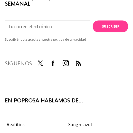
SEMANAL
SUSCRIBIR
Suscribiéndote aceptas nuestra
política de privacidad
SÍGUENOS
Twit
Face
Inst
RSS
ter
boo
agra
k
m
EN POPROSA HABLAMOS DE...
Realities
Sangre azul