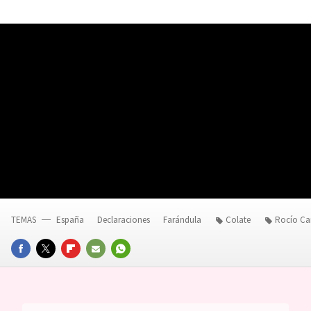
TEMAS
España
Declaraciones
Farándula
Colate
Rocío Ca
FACEBOOK
TWITTER
FLIPBOARD
E-
WHATSAPP
MAIL