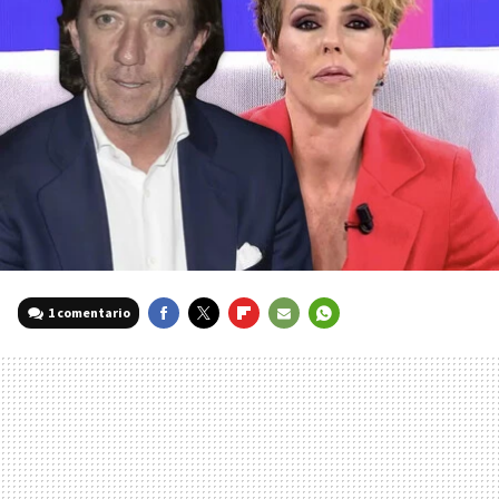
1 comentario
FACEBOOK
TWITTER
FLIPBOARD
E-
WHATSAPP
MAIL