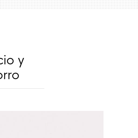
cio y
rro