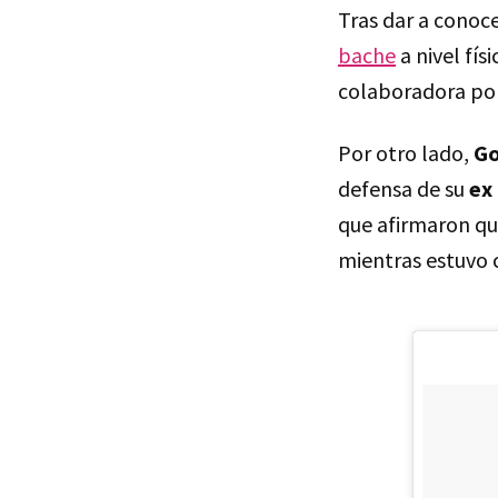
Tras dar a conoce
bache
a nivel fís
colaboradora por 
Por otro lado,
G
defensa de su
ex 
que afirmaron q
mientras estuvo c