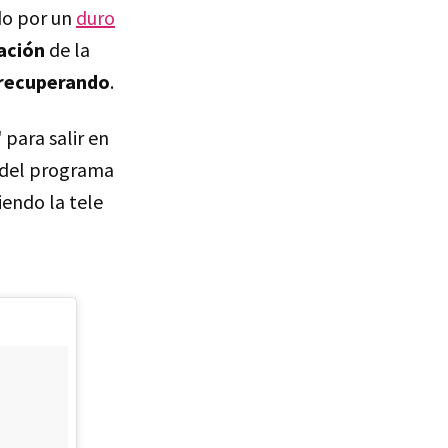
do por un
duro
ación
de la
recuperando
.
' para salir en
s del programa
iendo la tele