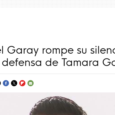
a
l Garay rompe su silen
n defensa de Tamara Go
FACEBOOK
TWITTER
FLIPBOARD
E-
MAIL