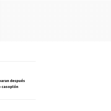
eparan después
o casoplón