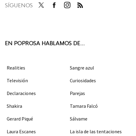
SÍGUENOS
Twit
Face
Inst
RSS
ter
boo
agra
k
m
EN POPROSA HABLAMOS DE...
Realities
Sangre azul
Televisión
Curiosidades
Declaraciones
Parejas
Shakira
Tamara Falcó
Gerard Piqué
Sálvame
Laura Escanes
La isla de las tentaciones