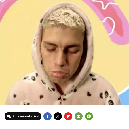
Sin comentarios
FACEBOOK
TWITTER
FLIPBOARD
E-
WHATSAPP