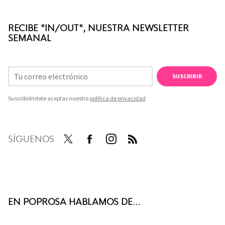
RECIBE "IN/OUT", NUESTRA NEWSLETTER
SEMANAL
SUSCRIBIR
Suscribiéndote aceptas nuestra
política de privacidad
SÍGUENOS
Twit
Face
Inst
RSS
ter
boo
agra
k
m
EN POPROSA HABLAMOS DE...