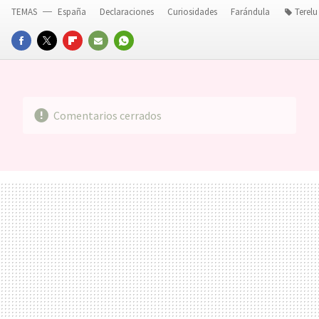
TEMAS
España
Declaraciones
Curiosidades
Farándula
Terel
FACEBOOK
TWITTER
FLIPBOARD
E-
WHATSAPP
MAIL
Comentarios cerrados