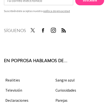
SUSCRIBIR
Suscribiéndote aceptas nuestra
política de privacidad
SÍGUENOS
Twit
Face
Inst
RSS
ter
boo
agra
k
m
EN POPROSA HABLAMOS DE...
Realities
Sangre azul
Televisión
Curiosidades
Declaraciones
Parejas