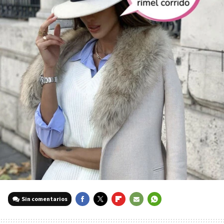
Sin comentarios
FACEBOOK
TWITTER
FLIPBOARD
E-
WHATSAPP