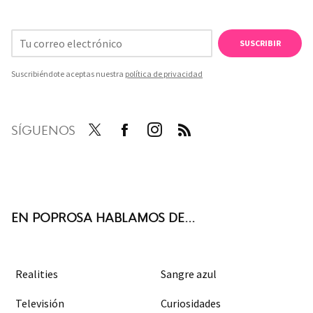
SUSCRIBIR
Suscribiéndote aceptas nuestra
política de privacidad
SÍGUENOS
Twit
Face
Inst
RSS
ter
boo
agra
k
m
EN POPROSA HABLAMOS DE...
Realities
Sangre azul
Televisión
Curiosidades