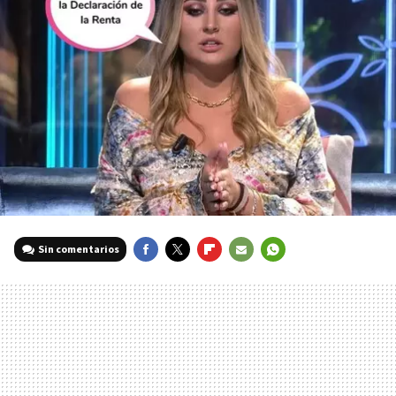
Sin comentarios
FACEBOOK
TWITTER
FLIPBOARD
E-
WHATSAPP
MAIL