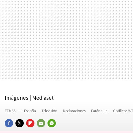
Imágenes | Mediaset
TEMAS
España
Televisión
Declaraciones
Farándula
Cotilleos W
FACEBOOK
TWITTER
FLIPBOARD
E-
WHATSAPP