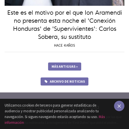
Este es el motivo por el que Ion Aramendi
no presenta esta noche el 'Conexión
Honduras' de 'Supervivientes': Carlos
Sobera, su sustituto
HACE 4 AÑOS
MÁS ANTIGUAS
»
ARCHIVO DE NOTICIAS
Noticias de Carlos Sobera en Poprosa
Utilizamos cookies de terceros para generar estadísticas de
audiencia y mostrar publicidad personalizada analizando tu
×
navegación. Si sigues navegando estarás aceptando su uso.
Más
Carlos Sobera:De qué vive Carlos Sobera: los negocios del presentador por los que
información
se embolsa esta millonada.La octogenaria de 'First Dates' que pidió el postre...