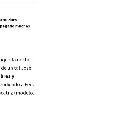
r su dura
an pegado muchas
 aquella noche,
 de un tal José
bres y
tendiendo a Fede,
ocatriz (modelo,