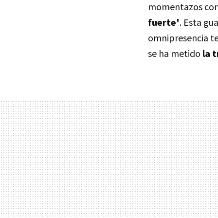
momentazos como
fuerte'
. Esta gu
omnipresencia te
se ha metido
la 