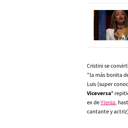
Cristini se convir
"la más bonita de
Luis (super conoc
Viceversa'
repit
ex de
Ylenia
, has
cantante y actriz)