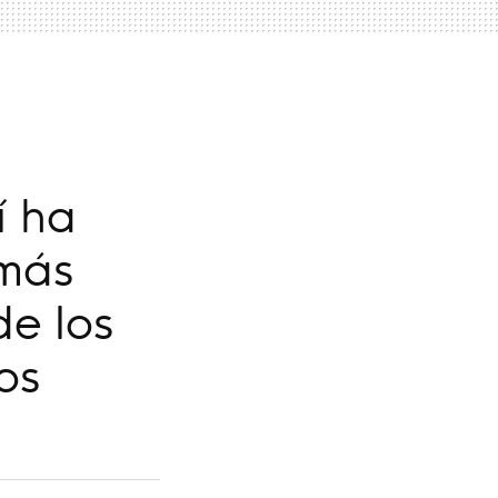
í ha
 más
de los
os