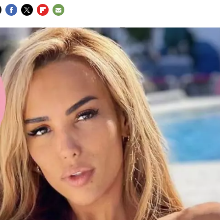
FACEBOOK
TWITTER
FLIPBOARD
E-
MAIL