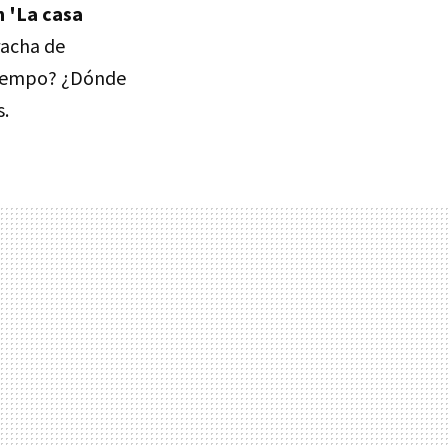
n
'La casa
racha de
 tiempo? ¿Dónde
s.