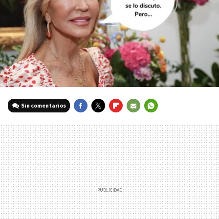
Sin comentarios
FACEBOOK
TWITTER
FLIPBOARD
E-
WHATSAPP
MAIL