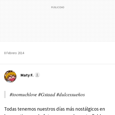
8 Febrero 2014
Maty F.
#toomuchlove #Gstaad #dulcessueños
Todas tenemos nuestros días más nostálgicos en