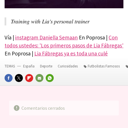
Training with Lia's personal trainer
Vía |
instagram Daniella Semaan
En Poprosa |
Con
todos ustedes: 'Los primeros pasos de Lia Fábregas'
En Poprosa |
Lia Fábregas ya es toda una culé
TEMAS
España
Deporte
Curiosidades
Futbolistas Famosos
FACEBOOK
TWITTER
FLIPBOARD
E-
WHATSAPP
MAIL
Comentarios cerrados