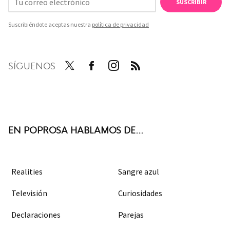
SUSCRIBIR
Suscribiéndote aceptas nuestra
política de privacidad
SÍGUENOS
Twit
Face
Inst
RSS
ter
boo
agra
k
m
EN POPROSA HABLAMOS DE...
Realities
Sangre azul
Televisión
Curiosidades
Declaraciones
Parejas