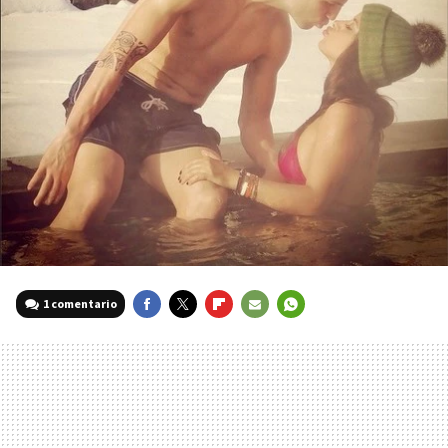
1 comentario
FACEBOOK
TWITTER
FLIPBOARD
E-
WHATSAPP
MAIL