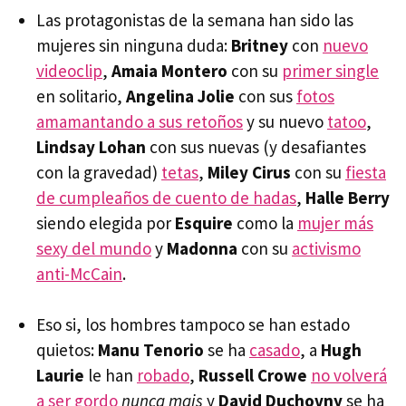
Las protagonistas de la semana han sido las
mujeres sin ninguna duda:
Britney
con
nuevo
videoclip
,
Amaia Montero
con su
primer single
en solitario,
Angelina Jolie
con sus
fotos
amamantando a sus retoños
y su nuevo
tatoo
,
Lindsay Lohan
con sus nuevas (y desafiantes
con la gravedad)
tetas
,
Miley Cirus
con su
fiesta
de cumpleaños de cuento de hadas
,
Halle Berry
siendo elegida por
Esquire
como la
mujer más
sexy del mundo
y
Madonna
con su
activismo
anti-McCain
.
Eso si, los hombres tampoco se han estado
quietos:
Manu Tenorio
se ha
casado
, a
Hugh
Laurie
le han
robado
,
Russell Crowe
no volverá
a ser gordo
nunca mais
y
David Duchovny
se ha