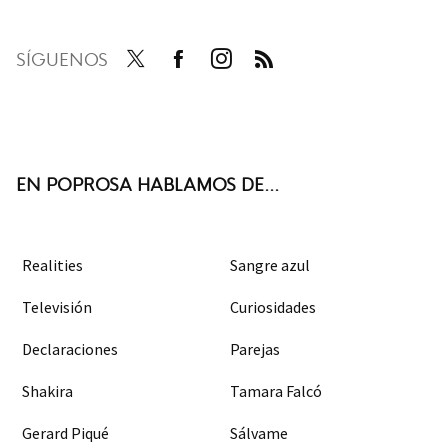
SÍGUENOS
Twit
Face
Inst
RSS
ter
boo
agra
k
m
EN POPROSA HABLAMOS DE...
Realities
Sangre azul
Televisión
Curiosidades
Declaraciones
Parejas
Shakira
Tamara Falcó
Gerard Piqué
Sálvame