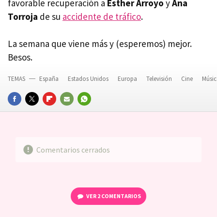
favorable recuperación a
Esther Arroyo
y
Ana
Torroja
de su
accidente de tráfico
.
La semana que viene más y (esperemos) mejor.
Besos.
TEMAS
España
Estados Unidos
Europa
Televisión
Cine
Músi
FACEBOOK
TWITTER
FLIPBOARD
E-
WHATSAPP
MAIL
Comentarios cerrados
VER
2 COMENTARIOS