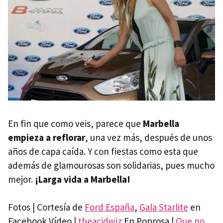
En fin que como veis, parece que
Marbella
empieza a reflorar
, una vez más, después de unos
años de capa caída. Y con fiestas como esta que
además de glamourosas son solidarias, pues mucho
mejor.
¡Larga vida a Marbella!
Fotos | Cortesía de
Ford España
,
Gala Starlite
en
Facebook Vídeo |
theacidwiz
En Poprosa |
Que no,