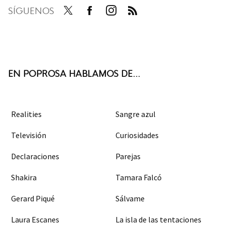
SÍGUENOS
Twit
Face
Inst
RSS
ter
boo
agra
k
m
EN POPROSA HABLAMOS DE...
Realities
Sangre azul
Televisión
Curiosidades
Declaraciones
Parejas
Shakira
Tamara Falcó
Gerard Piqué
Sálvame
Laura Escanes
La isla de las tentaciones