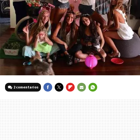
2 comentarios
FACEBOOK
TWITTER
FLIPBOARD
E-
WHATSAPP
MAIL