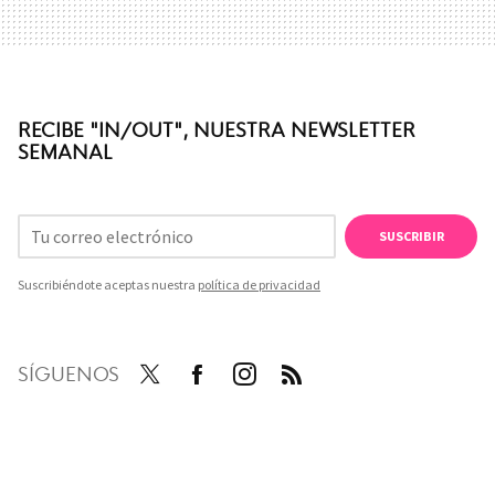
RECIBE "IN/OUT", NUESTRA NEWSLETTER
SEMANAL
SUSCRIBIR
Suscribiéndote aceptas nuestra
política de privacidad
SÍGUENOS
Twit
Face
Inst
RSS
ter
boo
agra
k
m