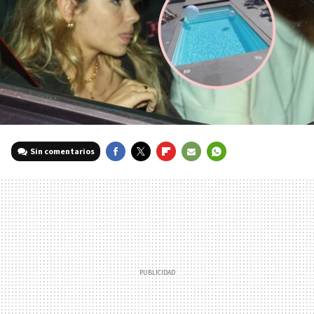
Sin comentarios
FACEBOOK
TWITTER
FLIPBOARD
E-
WHATSAPP
MAIL