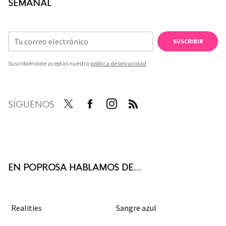
SEMANAL
SUSCRIBIR
Suscribiéndote aceptas nuestra
política de privacidad
SÍGUENOS
Twit
Face
Inst
RSS
ter
boo
agra
k
m
EN POPROSA HABLAMOS DE...
Realities
Sangre azul