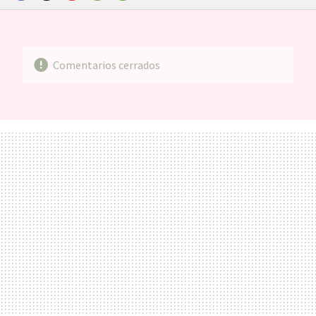
FACEBOOK
TWITTER
FLIPBOARD
E-
WHATSAPP
MAIL
Comentarios cerrados