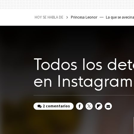
HOY SE HABLA DE
Princesa Leonor
La que se avecin
Todos los de
en Instagram 
2 comentarios
FACEBOOK
TWITTER
FLIPBOARD
E-
MAIL