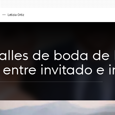
a
Letizia Ortiz
talles de boda de
entre invitado e i