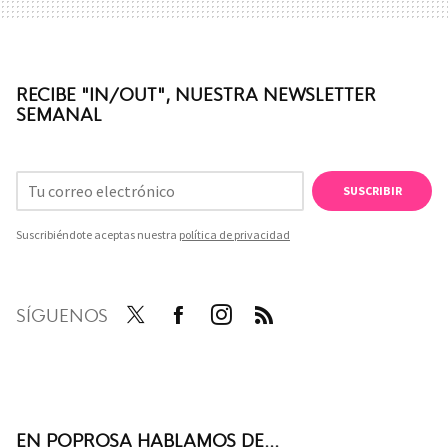
RECIBE "IN/OUT", NUESTRA NEWSLETTER
SEMANAL
SUSCRIBIR
Suscribiéndote aceptas nuestra
política de privacidad
SÍGUENOS
Twit
Face
Inst
RSS
ter
boo
agra
k
m
EN POPROSA HABLAMOS DE...