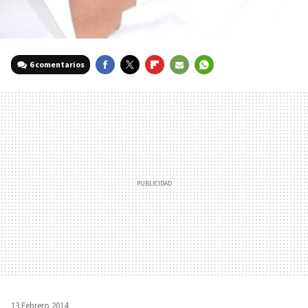
6 comentarios
FACEBOOK
TWITTER
FLIPBOARD
E-
WHATSAPP
MAIL
13 Febrero 2014