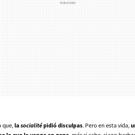
to que,
la
socialité
pidió disculpas
. Pero en esta vida,
u
ca lo que le venga en gana
, más si cabe, si son barb