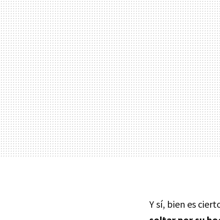
Y sí, bien es cier
soltar por su bo