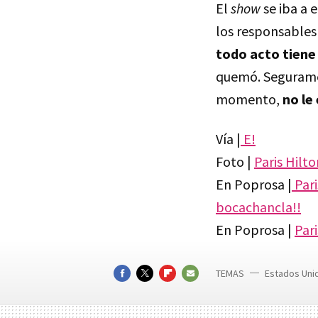
El
show
se iba a 
los responsables 
todo acto tiene
quemó. Seguramen
momento,
no le
Vía |
E!
Foto |
Paris Hilto
En Poprosa |
Pari
bocachancla!!
En Poprosa |
Par
TEMAS
Estados Uni
Famosas
FACEBOOK
TWITTER
FLIPBOARD
E-
MAIL