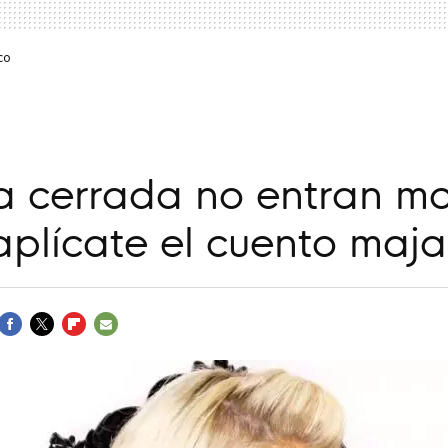
co
a cerrada no entran mo
 aplícate el cuento maja
FACEBOOK
TWITTER
FLIPBOARD
E-
MAIL