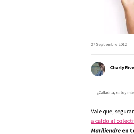
27 Septiembre 2012
Charly Riv
¡¡Calladita, estoy má
Vale que, segura
a caldo al colect
Mariliendre
en t