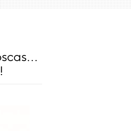
scas...
!