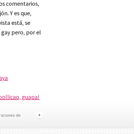
dos comentarios,
ón. Y es que,
vista está, se
gay pero, por el
vaya
bollicao, guapa!
raciones de