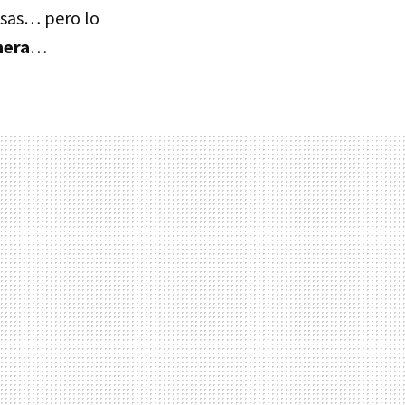
osas… pero lo
nera
…