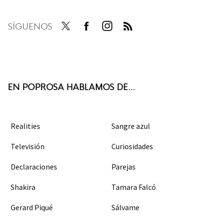
SÍGUENOS
Twit
Face
Inst
RSS
ter
boo
agra
k
m
EN POPROSA HABLAMOS DE...
Realities
Sangre azul
Televisión
Curiosidades
Declaraciones
Parejas
Shakira
Tamara Falcó
Gerard Piqué
Sálvame