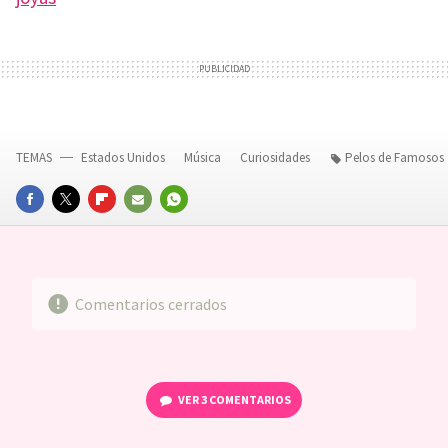
TEMAS
Estados Unidos
Música
Curiosidades
Pelos de Famosos
FACEBOOK
TWITTER
FLIPBOARD
E-
WHATSAPP
MAIL
Comentarios cerrados
VER
3 COMENTARIOS