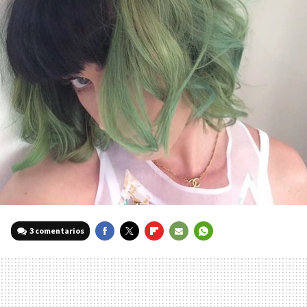
3 comentarios
FACEBOOK
TWITTER
FLIPBOARD
E-
WHATSAPP
MAIL