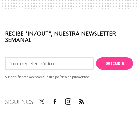
RECIBE "IN/OUT", NUESTRA NEWSLETTER
SEMANAL
SUSCRIBIR
Suscribiéndote aceptas nuestra
política de privacidad
SÍGUENOS
Twit
Face
Inst
RSS
ter
boo
agra
k
m