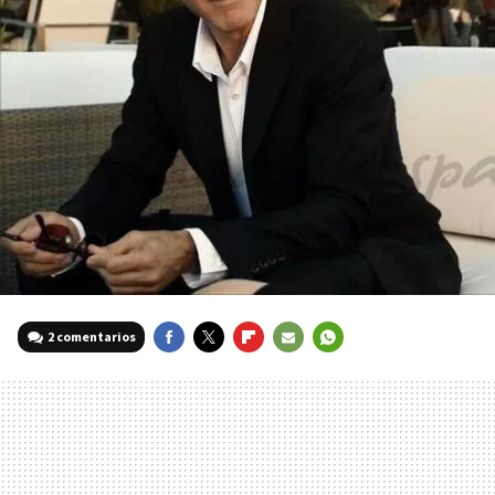
2 comentarios
FACEBOOK
TWITTER
FLIPBOARD
E-
WHATSAPP
MAIL