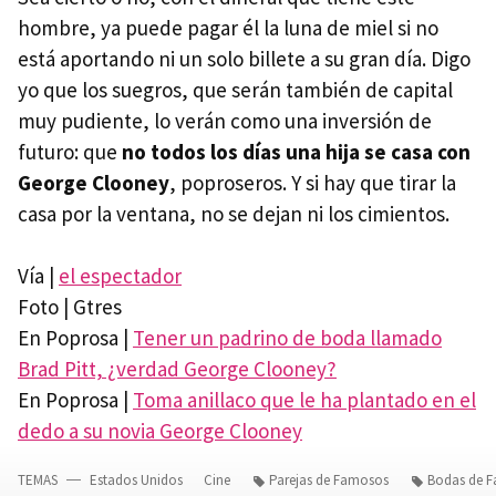
hombre, ya puede pagar él la luna de miel si no
está aportando ni un solo billete a su gran día. Digo
yo que los suegros, que serán también de capital
muy pudiente, lo verán como una inversión de
futuro: que
no todos los días una hija se casa con
George Clooney
, poproseros. Y si hay que tirar la
casa por la ventana, no se dejan ni los cimientos.
Vía |
el espectador
Foto | Gtres
En Poprosa |
Tener un padrino de boda llamado
Brad Pitt, ¿verdad George Clooney?
En Poprosa |
Toma anillaco que le ha plantado en el
dedo a su novia George Clooney
TEMAS
Estados Unidos
Cine
Parejas de Famosos
Bodas de 