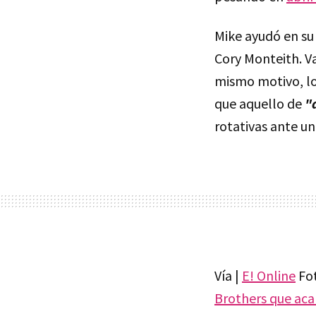
Mike ayudó en su
Cory Monteith. Va
mismo motivo, lo
que aquello de
"
rotativas ante u
Vía |
E! Online
Fot
Brothers que aca