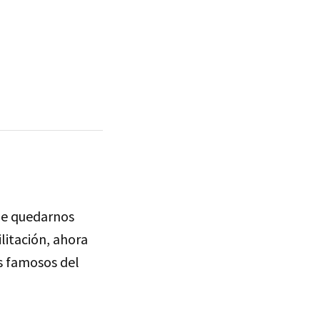
de quedarnos
itación, ahora
s famosos del