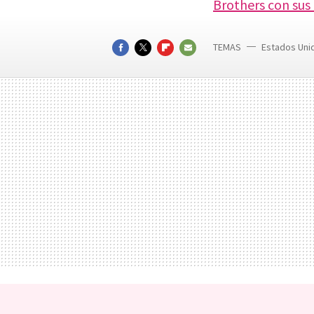
Brothers con su
TEMAS
Estados Uni
FACEBOOK
TWITTER
FLIPBOARD
E-
MAIL