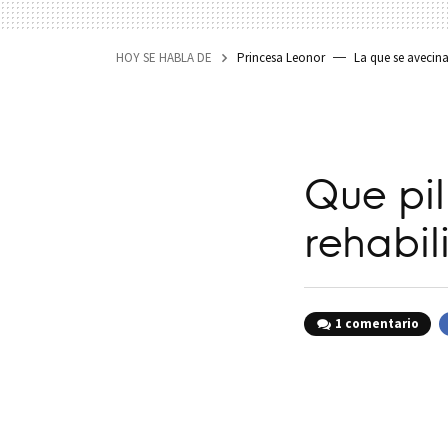
HOY SE HABLA DE
Princesa Leonor
La que se avecin
Que pil
rehabil
1 comentario
F