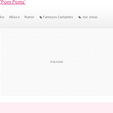
s 'Pom Poms'
dos
Música
Rumor
Famosos Cantantes
Joe Jonas