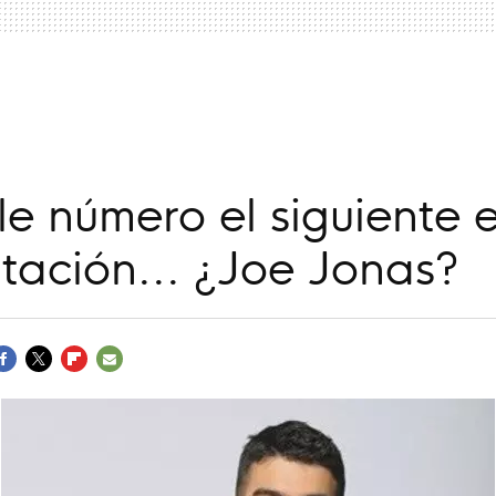
a
le número el siguiente 
itación... ¿Joe Jonas?
ACEBOOK
TWITTER
FLIPBOARD
E-
MAIL