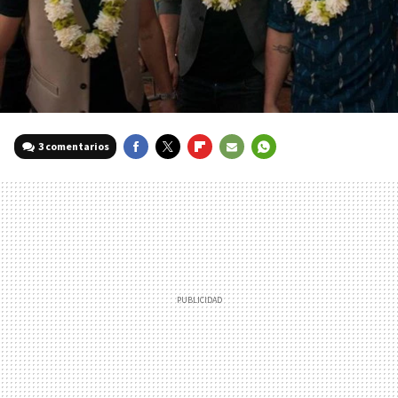
3 comentarios
FACEBOOK
TWITTER
FLIPBOARD
E-
WHATSAPP
MAIL