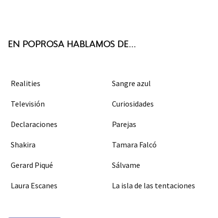
ter
boo
agra
k
m
EN POPROSA HABLAMOS DE...
Realities
Sangre azul
Televisión
Curiosidades
Declaraciones
Parejas
Shakira
Tamara Falcó
Gerard Piqué
Sálvame
Laura Escanes
La isla de las tentaciones