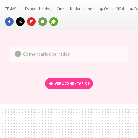
TEMAS
Estados Unidos
Cine
Declaraciones
Oscars 2014
F
FACEBOOK
TWITTER
FLIPBOARD
E-
WHATSAPP
MAIL
Comentarios cerrados
VER
2 COMENTARIOS