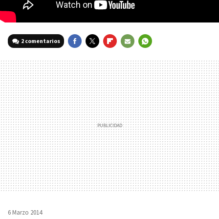
2 comentarios
FACEBOOK
TWITTER
FLIPBOARD
E-
WHATSAPP
MAIL
6 Marzo 2014