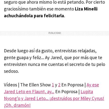
seguro que ahora mismo lo está petando. Por cierto
graciosísimo también ese momento
Liza Minelli
achuchándola para felicitarla
.
Desde luego así da gusto, entrevistas relajadas,
gente guapa y feliz... Ay Jared, que por más que te
entrevisten nunca me cuentas el secreto de tu pelo
sedoso.
Vídeos | The Ellen Show
1
y
2
En Poprosa |
Ay ese
Jared Leto en Flaunt, ay...
En Poprosa |
Lupita
Nyong'o y Jared Leto... ¡destruidos por Miley Cyrus!
¡Oh, dramón!