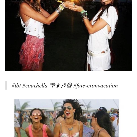
#tbt #coachella 🌴☀️🎶🎡 #foreveronvacation