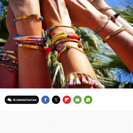
4 comentarios
FACEBOOK
TWITTER
FLIPBOARD
E-
WHATSAPP
MAIL