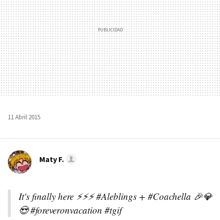
11 Abril 2015
Maty F.
It's finally here ⚡️⚡️⚡️ #Aleblings + #Coachella 🎉💎
😍 #foreveronvacation #tgif