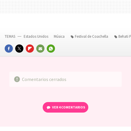
TEMAS
Estados Unidos
Música
Festival de Coachella
Behati 
FACEBOOK
TWITTER
FLIPBOARD
E-
WHATSAPP
MAIL
Comentarios cerrados
VER
4 COMENTARIOS