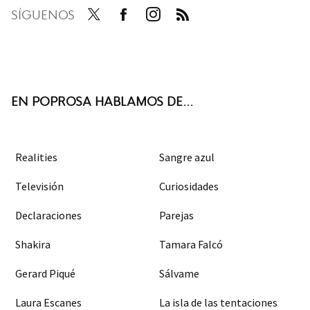
SÍGUENOS
Twit
Face
Inst
RSS
ter
boo
agra
k
m
EN POPROSA HABLAMOS DE...
Realities
Sangre azul
Televisión
Curiosidades
Declaraciones
Parejas
Shakira
Tamara Falcó
Gerard Piqué
Sálvame
Laura Escanes
La isla de las tentaciones