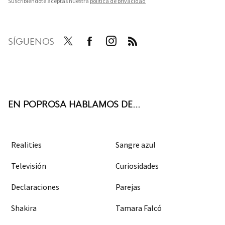
Suscribiéndote aceptas nuestra
política de privacidad
SÍGUENOS
Twit
Face
Inst
RSS
ter
boo
agra
k
m
EN POPROSA HABLAMOS DE...
Realities
Sangre azul
Televisión
Curiosidades
Declaraciones
Parejas
Shakira
Tamara Falcó