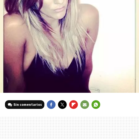
Sin comentarios
FACEBOOK
TWITTER
FLIPBOARD
E-
WHATSAPP
MAIL