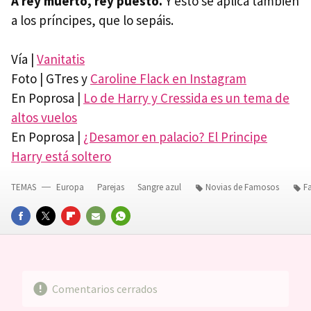
A rey muerto, rey puesto.
Y esto se aplica también
a los príncipes, que lo sepáis.
Vía |
Vanitatis
Foto | GTres y
Caroline Flack en Instagram
En Poprosa |
Lo de Harry y Cressida es un tema de
altos vuelos
En Poprosa |
¿Desamor en palacio? El Principe
Harry está soltero
TEMAS
Europa
Parejas
Sangre azul
Novias de Famosos
F
FACEBOOK
TWITTER
FLIPBOARD
E-
WHATSAPP
MAIL
Comentarios cerrados