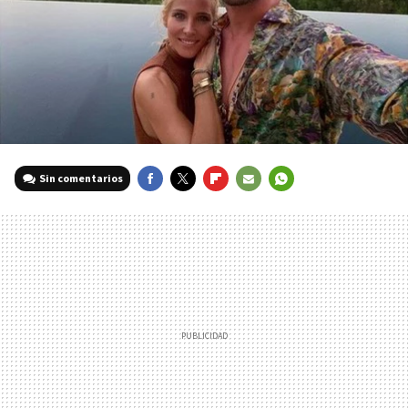
Sin comentarios
FACEBOOK
TWITTER
FLIPBOARD
E-
WHATSAPP
MAIL