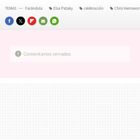
TEMAS
Farándula
Elsa Pataky
celebración
Chris Hemswor
FACEBOOK
TWITTER
FLIPBOARD
E-
WHATSAPP
MAIL
Comentarios cerrados