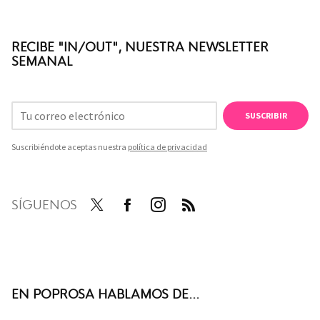
RECIBE "IN/OUT", NUESTRA NEWSLETTER
SEMANAL
SUSCRIBIR
Suscribiéndote aceptas nuestra
política de privacidad
SÍGUENOS
Twit
Face
Inst
RSS
ter
boo
agra
k
m
EN POPROSA HABLAMOS DE...