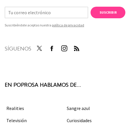
SUSCRIBIR
Suscribiéndote aceptas nuestra
política de privacidad
SÍGUENOS
Twit
Face
Inst
RSS
ter
boo
agra
k
m
EN POPROSA HABLAMOS DE...
Realities
Sangre azul
Televisión
Curiosidades