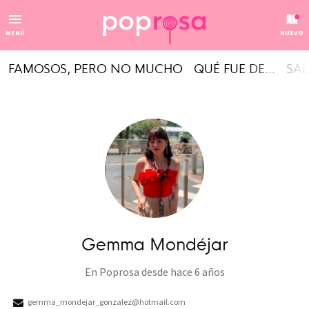
MENÚ
NUEVO
FAMOSOS, PERO NO MUCHO
QUÉ FUE DE...
SAL
Gemma Mondéjar
En Poprosa desde
hace 6 años
gemma_mondejar_gonzalez@hotmail.com