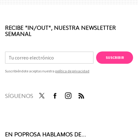
RECIBE "IN/OUT", NUESTRA NEWSLETTER
SEMANAL
SUSCRIBIR
Suscribiéndote aceptas nuestra
política de privacidad
SÍGUENOS
Twit
Face
Inst
RSS
ter
boo
agra
k
m
EN POPROSA HABLAMOS DE...