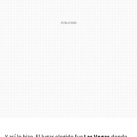
Y así lo hizo. El lugar elegido fue
Las Vegas
donde