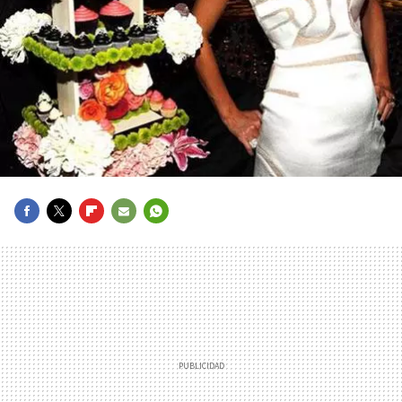
FACEBOOK
TWITTER
FLIPBOARD
E-
WHATSAPP
MAIL