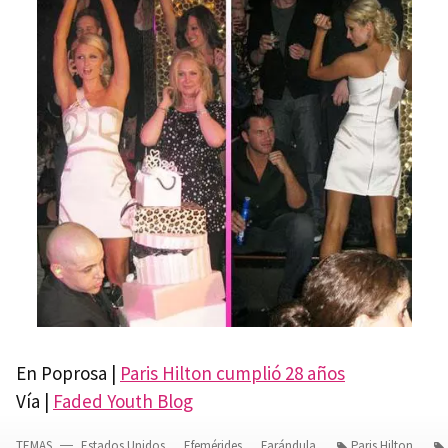
En Poprosa |
Paris Hilton cumplió 28 años
Vía |
Faded Youth Blog
TEMAS
Estados Unidos
Efemérides
Farándula
Paris Hilton