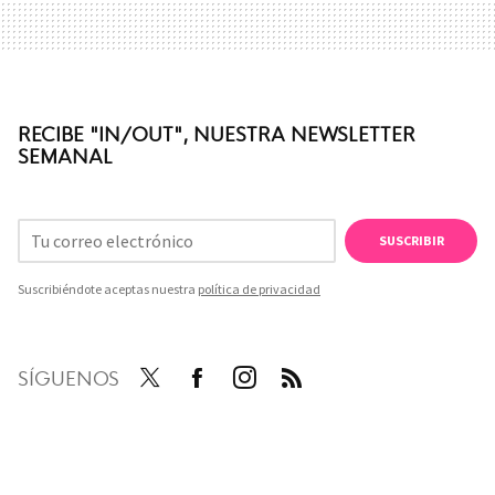
RECIBE "IN/OUT", NUESTRA NEWSLETTER
SEMANAL
SUSCRIBIR
Suscribiéndote aceptas nuestra
política de privacidad
SÍGUENOS
Twit
Face
Inst
RSS
ter
boo
agra
k
m