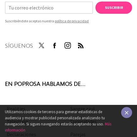
SUSCRIBIR
Suscribiéndote aceptas nuestra
política de privacidad
SÍGUENOS
Twit
Face
Inst
RSS
ter
boo
agra
k
m
EN POPROSA HABLAMOS DE...
Realities
Sangre azul
Utilizamos cookies de terceros para generar estadísticas de
audiencia y mostrar publicidad personalizada analizando tu
Televisión
Curiosidades
×
navegación. Si sigues navegando estarás aceptando su uso.
Más
información
Declaraciones
Parejas