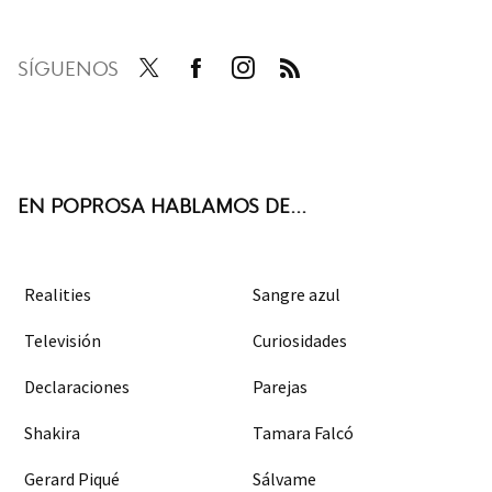
SÍGUENOS
Twit
Face
Inst
RSS
ter
boo
agra
k
m
EN POPROSA HABLAMOS DE...
Realities
Sangre azul
Televisión
Curiosidades
Declaraciones
Parejas
Shakira
Tamara Falcó
Gerard Piqué
Sálvame