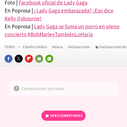
Foto |
Facebook oficial de Lady Gaga
En Poprosa |
¿Lady Gaga embarazada? ¡Eso dice
Kelly Osbourne!
En Poprosa |
Lady Gaga se fuma un porro en pleno
concierto #BobMarleyTambiénLoHaría
TEMAS
Estados Unidos
Música
Declaraciones
Declaraciones de
FACEBOOK
TWITTER
FLIPBOARD
E-
WHATSAPP
MAIL
Comentarios cerrados
VER
5 COMENTARIOS